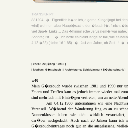
TRANSKRIPT
881204 � Eigentlich h�tte ich ja gerne Klingeljagd bei den No
wird) wohnen, aber Haupt�sache der �lbach l�uft nicht �be
viel Spa�! Links.... Das �himmlische Jerusalem� war nahe, s
Sonntag ist.... � Ich hoffe es bleibt lange so toll, wie es he
4.12.�88) (siehe 16.1.85) � fast vier Jahre, oh Gott...! � 
[ erlebt: 20-j�hrig / 1988 ]
[ Medium: G�stebuch ] [ Archivierung: Schlafzimmer / B�cherschrank ]
w40
Mein G�stebuch wurde zwischen 1981 und 1990 nur u
Feiern und Treffen kam es jedoch immer wieder mal zum 
sind mehrfach mit Eintr�gen vertreten, um an nette Abend
Am 04.12.1988 unternahmen wir eine Nachtwand
Varensell. W�hrend der Wanderung fing es an zu schne
Nonnenkloster haben wir nicht wirklich veranstaltet, j
dar�ber nachgedacht. Auch nach 20 Jahren kann ich mi
G�stebucheintrages noch gut an die ausgelassene, vielle