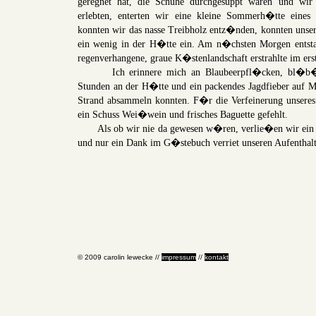
geregnet hat, die Schuhe durchgesuppt waren und wir
erlebten, enterten wir eine kleine Sommerh�tte eines
konnten wir das nasse Treibholz entz�nden, konnten unser
ein wenig in der H�tte ein. Am n�chsten Morgen entstan
regenverhangene, graue K�stenlandschaft erstrahlte im ers
Ich erinnere mich an Blaubeerpfl�cken, bl�b�rso
Stunden an der H�tte und ein packendes Jagdfieber auf M
Strand absammeln konnten. F�r die Verfeinerung unseres
ein Schuss Wei�wein und frisches Baguette gefehlt.
Als ob wir nie da gewesen w�ren, verlie�en wir ein
und nur ein Dank im G�stebuch verriet unseren Aufenthalt
© 2009 carolin lewecke //
impressum
//
kontakt