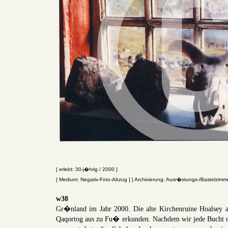
[ erlebt: 30-j�hrig / 2000 ]
[ Medium: Negativ-Foto-Abzug ] [ Archivierung: Ausr�stungs-/Bastelzim
w38
Gr�nland im Jahr 2000. Die alte Kirchenruine Hoalsey a
Qaqortog aus zu Fu� erkunden. Nachdem wir jede Bucht d