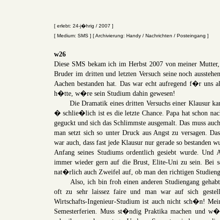
[ erlebt: 24-j�hrig / 2007 ]
[ Medium: SMS ] [ Archivierung: Handy / Nachrichten / Posteingang ]
w26
Diese SMS bekam ich im Herbst 2007 von meiner Mutter, d
Bruder im dritten und letzten Versuch seine noch ausste
Aachen bestanden hat. Das war echt aufregend f�r uns a
h�tte, w�re sein Studium dahin gewesen!
Die Dramatik eines dritten Versuchs einer Klausur kann
� schlie�lich ist es die letzte Chance. Papa hat schon n
geguckt und sich das Schlimmste ausgemalt. Das muss au
man setzt sich so unter Druck aus Angst zu versagen. D
war auch, dass fast jede Klausur nur gerade so bestanden 
Anfang seines Studiums ordentlich gesiebt wurde. Und A
immer wieder gern auf die Brust, Elite-Uni zu sein. Bei
nat�rlich auch Zweifel auf, ob man den richtigen Studie
Also, ich bin froh einen anderen Studiengang gehabt 
oft zu sehr laissez faire und man war auf sich gestel
Wirtschafts-Ingenieur-Studium ist auch nicht sch�n! Mein
Semesterferien. Muss st�ndig Praktika machen und w�h