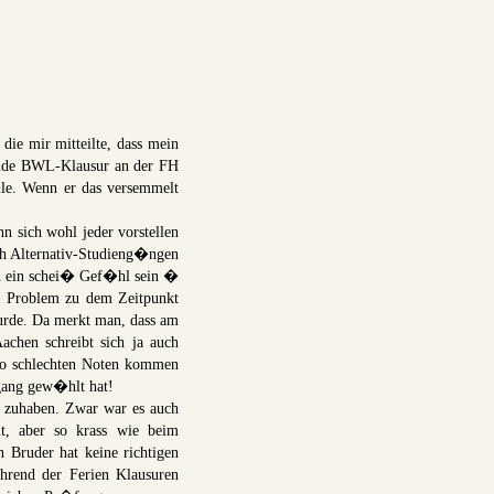
ie mir mitteilte, dass mein
hende BWL-Klausur an der FH
lle. Wenn er das versemmelt
 sich wohl jeder vorstellen
ach Alternativ-Studieng�ngen
ch ein schei� Gef�hl sein �
as Problem zu dem Zeitpunkt
wurde. Da merkt man, dass am
achen schreibt sich ja auch
 so schlechten Noten kommen
ngang gew�hlt hat!
zuhaben. Zwar war es auch
lt, aber so krass wie beim
 Bruder hat keine richtigen
rend der Ferien Klausuren