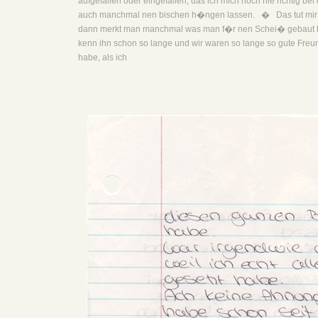
aufgefallen oder eingefallen, das ich mich noch nie richtig be
auch manchmal nen bischen h�ngen lassen. � Das tut mir wi
dann merkt man manchmal was man f�r nen Schei� gebaut hat
kenn ihn schon so lange und wir waren so lange so gute Freund
habe, als ich