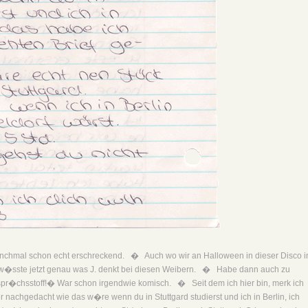
nchmal schon echt erschreckend. � Auch wo wir an Halloween in dieser Disco i
 w�sste jetzt genau was J. denkt bei diesen Weibern. � Habe dann auch zu
espr�chsstoff!� War schon irgendwie komisch. � Seit dem ich hier bin, merk ich
 nachgedacht wie das w�re wenn du in Stuttgard studierst und ich in Berlin, ich