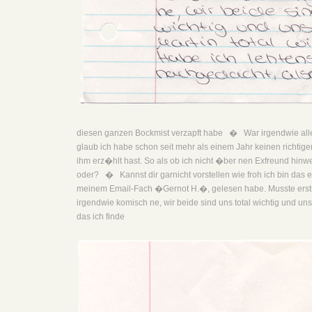
diesen ganzen Bockmist verzapft habe � War irgendwie alles
glaub ich habe schon seit mehr als einem Jahr keinen richtig
ihm erz�hlt hast. So als ob ich nicht �ber nen Exfreund hi
oder? � Kannst dir garnicht vorstellen wie froh ich bin das er 
meinem Email-Fach �Gernot H.�, gelesen habe. Musste erstm
irgendwie komisch ne, wir beide sind uns total wichtig und uns
das ich finde