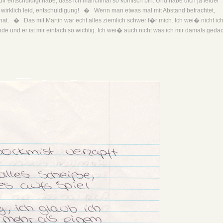
i dir entschuldigt habe, dass ich manchmal so komisch bin. Und habe dich ja leider
rklich leid, entschuldigung! � Wenn man etwas mal mit Abstand betrachtet,
. � Das mit Martin war echt alles ziemlich schwer f�r mich. Ich wei� nicht ic
e und er ist mir einfach so wichtig. Ich wei� auch nicht was ich mir damals gedac