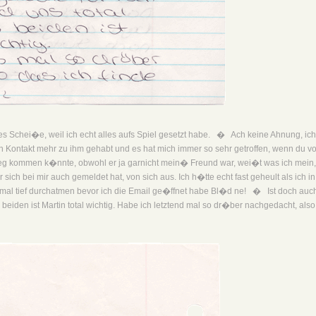
 Schei�e, weil ich echt alles aufs Spiel gesetzt habe. � Ach keine Ahnung, ich
en Kontakt mehr zu ihm gehabt und es hat mich immer so sehr getroffen, wenn du v
nweg kommen k�nnte, obwohl er ja garnicht mein� Freund war, wei�t was ich mein,
sich bei mir auch gemeldet hat, von sich aus. Ich h�tte echt fast geheult als ich in
al tief durchatmen bevor ich die Email ge�ffnet habe Bl�d ne! � Ist doch auc
 beiden ist Martin total wichtig. Habe ich letztend mal so dr�ber nachgedacht, also