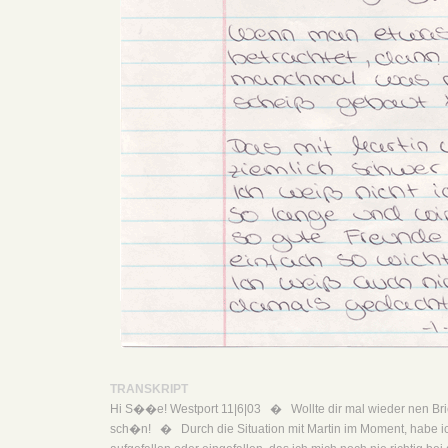
TRANSKRIPT
Hi S��e! Westport 11|6|03 � Wollte dir mal wieder nen Brie
sch�n! � Durch die Situation mit Martin im Moment, habe ich