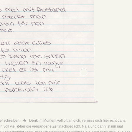
f schreiben. � Denk im Moment voll oft an dich, vermiss dich hier echt ganz
 voll viel �ber die vergangene Zeit nachgedacht. Naja und dann ist mir mal