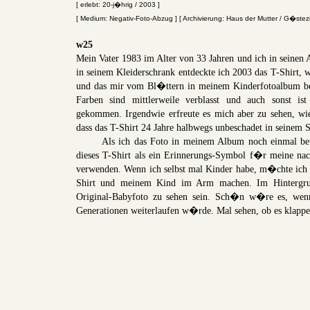
[ erlebt: 20-j�hrig / 2003 ]
[ Medium: Negativ-Foto-Abzug ] [ Archivierung: Haus der Mutter / G�stez
w25
Mein Vater 1983 im Alter von 33 Jahren und ich in sein
in seinem Kleiderschrank entdeckte ich 2003 das T-Shirt, 
und das mir vom Bl�ttern in meinem Kinderfotoalbum be
Farben sind mittlerweile verblasst und auch sonst i
gekommen. Irgendwie erfreute es mich aber zu sehen, wie
dass das T-Shirt 24 Jahre halbwegs unbeschadet in seinem 
Als ich das Foto in meinem Album noch einmal betra
dieses T-Shirt als ein Erinnerungs-Symbol f�r meine na
verwenden. Wenn ich selbst mal Kinder habe, m�chte ich 
Shirt und meinem Kind im Arm machen. Im Hintergru
Original-Babyfoto zu sehen sein. Sch�n w�re es, wen
Generationen weiterlaufen w�rde. Mal sehen, ob es klappe