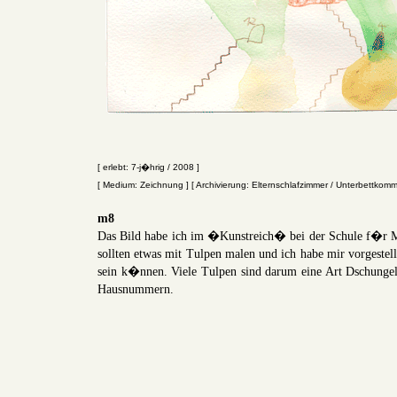
[ erlebt: 7-j�hrig / 2008 ]
[ Medium: Zeichnung ] [ Archivierung: Elternschlafzimmer / Unterbettkom
m8
Das Bild habe ich im �Kunstreich� bei der Schule f�r M
sollten etwas mit Tulpen malen und ich habe mir vorgestel
sein k�nnen. Viele Tulpen sind darum eine Art Dschunge
Hausnummern.