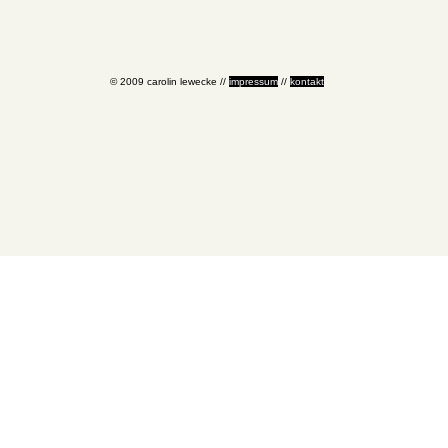
© 2009 carolin lewecke //
impressum
//
kontakt