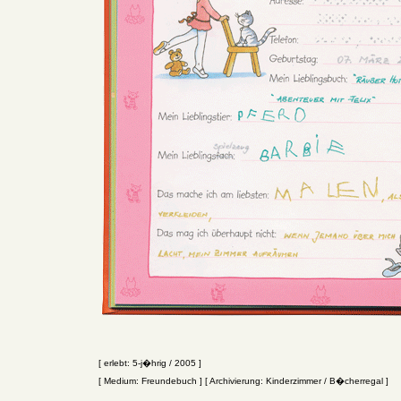
[ erlebt: 5-j�hrig / 2005 ]
[ Medium: Freundebuch ] [ Archivierung: Kinderzimmer / B�cherregal ]