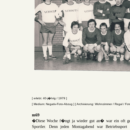
[ erlebt: 40-j�hrig / 1979 ]
[ Medium: Negativ-Foto-Abzug ] [ Archivierung: Wohnzimmer / Regal / Fot
m69
�Diese Woche f�ngt ja wieder gut an� war ein oft ge
Sportler. Denn jeden Montagabend war Betriebssport d