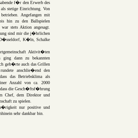
gsabende f�r den Erwerb des
als stetige Einrichtung. Von
betrieben. Angefangen mit
s hin zu den Ballspielen
 war stets Aktion angesagt.
rung sind mir die j�hrlichen
D�sseldorf, K�ln, Schalke
meinschaft Aktivit�ten
Es ging dann zu bekannten
h geh�rte auch das Grillen
rundete anschlie�end den
dass das Betriebsklima als
einer Anzahl von ca. 2000
 dass die Gesch�ftsf�hrung
em Chef, dem Direktor und
schaft zu spielen.
igkeit nur positive und
hinein sehr dankbar bin.