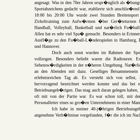
angesagt. Was in den 70er Jahren urspr�nglich als �bun
Sportabzeichens gedacht war, etablierte sich anschlie�end 
18:00 bis 20:00 Uhr wurde zwei Stunden Breitensport 
Zirkeltraining zum Aufw�rmen �ber Ger�teturnen bi
Handball, Volleyball, Basketball und nat�rlich Fu�ball
Allen hat es sehr viel Spa� gemacht. Besonders in Erinne
Ausfl�ge zu den Fu�ball-L�nderspielen in Hamburg, 
und Hannover.
Doch auch sonst wurden im Rahmen der Sportge
vollzogen. Besonders beliebt waren die Radtouren. 
Sehensw�rdigkeiten in der n�heren Umgebung. Nat�rlic
an den Abenden mit dazu. Geselliges Beisammensein 
erlebnisreichen Tag ab. Es versteht sich von selbst, 
hervorragend bezeichnet werden konnte und das bei 
Betriebsangeh�rigen. Das mag auch daran gelegen haben,
oft mit von der Partie war. Es war schon toll, mit d
Personalleiter eines so gro�en Unternehmens in einer Mann
Ich habe in meiner 40-j�hrigen Betriebszugeh�r
angenehme Verh�ltnisse vorgefunden, f�r die ich im Nach