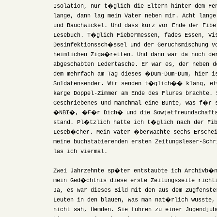
Isolation, nur t�glich die Eltern hinter dem Fe
lange, dann lag mein Vater neben mir. Acht lang
und Bauchwickel. Und dass kurz vor Ende der Fibe
Lesebuch. T�glich Fiebermessen, fades Essen, Vi
Desinfektionssch�ssel und der Geruchsmischung v
heimlichen Ziga�retten. Und dann war da noch de
abgeschabten Ledertasche. Er war es, der neben d
dem mehrfach am Tag dieses �Dum-Dum-Dum, hier i
Soldatensender. Wir senden t�glich�� klang, et
karge Doppel-Zimmer am Ende des Flures brachte.
Geschriebenes und manchmal eine Bunte, was f�r 
�NBI�, �F�r Dich� und die Sowjetfreundschaft
stand. Pl�tzlich hatte ich t�glich nach der Fi
Leseb�cher. Mein Vater �berwachte sechs Erschei
meine buchstabierenden ersten Zeitungsleser-Schr
las ich viermal.
Zwei Jahrzehnte sp�ter entstaubte ich Archivb�n
mein Ged�chtnis diese erste Zeitungsseite richt
Ja, es war dieses Bild mit den aus dem Zugfenste
Leuten in den blauen, was man nat�rlich wusste,
nicht sah, Hemden. Sie fuhren zu einer Jugendjub