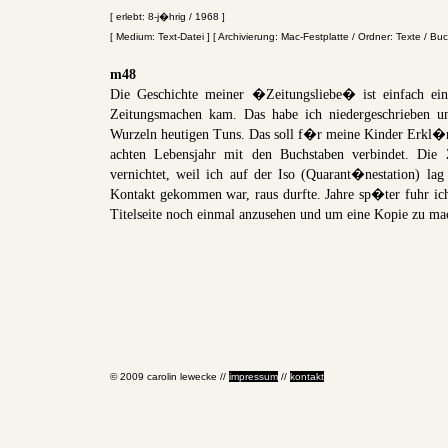
[ erlebt: 8-j�hrig / 1968 ]
[ Medium: Text-Datei ] [ Archivierung: Mac-Festplatte / Ordner: Texte / Buc
m48
Die Geschichte meiner �Zeitungsliebe� ist einfach ei
Zeitungsmachen kam. Das habe ich niedergeschrieben u
Wurzeln heutigen Tuns. Das soll f�r meine Kinder Erkl�r
achten Lebensjahr mit den Buchstaben verbindet. Die 
vernichtet, weil ich auf der Iso (Quarant�nestation) lag
Kontakt gekommen war, raus durfte. Jahre sp�ter fuhr ich
Titelseite noch einmal anzusehen und um eine Kopie zu ma
© 2009 carolin lewecke //
impressum
//
kontakt