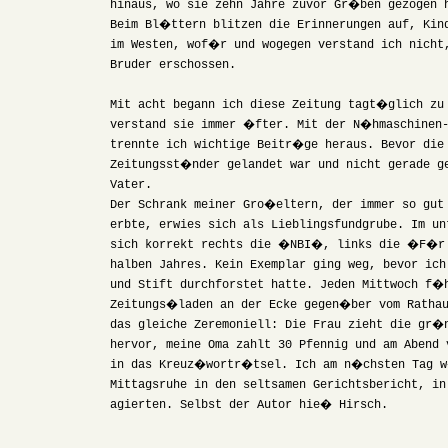
hinaus, wo sie zehn Jahre zuvor Gr�ben gezogen 
Beim Bl�ttern blitzen die Erinnerungen auf, Kin
im Westen, wof�r und wogegen verstand ich nicht
Bruder erschossen.
Mit acht begann ich diese Zeitung tagt�glich zu
verstand sie immer �fter. Mit der N�hmaschinen-
trennte ich wichtige Beitr�ge heraus. Bevor die
Zeitungsst�nder gelandet war und nicht gerade g
Vater.
Der Schrank meiner Gro�eltern, der immer so gut
erbte, erwies sich als Lieblingsfundgrube. Im un
sich korrekt rechts die �NBI�, links die �F�r
halben Jahres. Kein Exemplar ging weg, bevor ich
und Stift durchforstet hatte. Jeden Mittwoch f�
Zeitungs�laden an der Ecke gegen�ber vom Ratha
das gleiche Zeremoniell: Die Frau zieht die gr�
hervor, meine Oma zahlt 30 Pfennig und am Abend 
in das Kreuz�wortr�tsel. Ich am n�chsten Tag 
Mittagsruhe in den seltsamen Gerichtsbericht, in
agierten. Selbst der Autor hie� Hirsch.