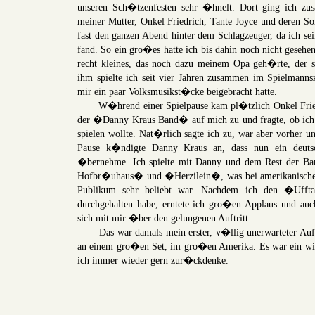
unseren Sch�tzenfesten sehr �hnelt. Dort ging ich z
meiner Mutter, Onkel Friedrich, Tante Joyce und deren So
fast den ganzen Abend hinter dem Schlagzeuger, da ich se
fand. So ein gro�es hatte ich bis dahin noch nicht gesehen
recht kleines, das noch dazu meinem Opa geh�rte, der s
ihm spielte ich seit vier Jahren zusammen im Spielmanns
mir ein paar Volksmusikst�cke beigebracht hatte.
W�hrend einer Spielpause kam pl�tzlich Onkel Fried
der �Danny Kraus Band� auf mich zu und fragte, ob ich 
spielen wollte. Nat�rlich sagte ich zu, war aber vorher 
Pause k�ndigte Danny Kraus an, dass nun ein deutsc
�bernehme. Ich spielte mit Danny und dem Rest der B
Hofbr�uhaus� und �Herzilein�, was bei amerikanische
Publikum sehr beliebt war. Nachdem ich den �Ufftat
durchgehalten habe, erntete ich gro�en Applaus und auc
sich mit mir �ber den gelungenen Auftritt.
Das war damals mein erster, v�llig unerwarteter Auft
an einem gro�en Set, im gro�en Amerika. Es war ein wirkl
ich immer wieder gern zur�ckdenke.