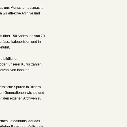
 was uns Menschen ausmacht.
 wir effektive Archive und
den über 150 Andenken von 70
fasst, kategorisiert und in
führt.
d bildlichen
oden unserer Kultur zählen.
ielzahl von Inhalten.
össische Spuren in Bildern
gen Generationen wichtig und
mit den eigenen Archiven zu
eines Fotoalbums, der das
zügige Format ermöglicht die