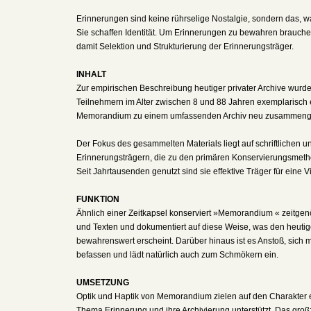
Erinnerungen sind keine rührselige Nostalgie, sondern das,
Sie schaffen Identität. Um Erinnerungen zu bewahren brauchen
damit Selektion und Strukturierung der Erinnerungsträger.
INHALT
Zur empirischen Beschreibung heutiger privater Archive wur
Teilnehmern im Alter zwischen 8 und 88 Jahren exemplarisch er
Memorandium zu einem umfassenden Archiv neu zusammenge
Der Fokus des gesammelten Materials liegt auf schriftlichen un
Erinnerungsträgern, die zu den primären Konservierungsmeth
Seit Jahrtausenden genutzt sind sie effektive Träger für eine V
FUNKTION
Ähnlich einer Zeitkapsel konserviert »Memorandium « zeitgen
und Texten und dokumentiert auf diese Weise, was den heuti
bewahrenswert erscheint. Darüber hinaus ist es Anstoß, sich 
befassen und lädt natürlich auch zum Schmökern ein.
UMSETZUNG
Optik und Haptik von Memorandium zielen auf den Charakter 
Thema Erinnerung und ihre Archivierung unterstützt. Das groß